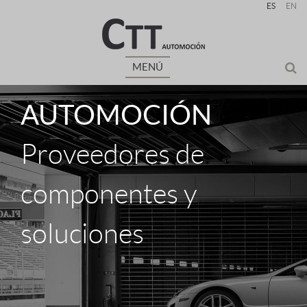
ES
EN
MENÚ
AUTOMOCIÓN
Proveedores de
componentes y
soluciones